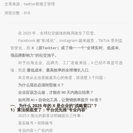
文章来源：twitter群推王管理
浏览次数：818
在 2025 年，全球社交媒体的格局发生了巨变。
Facebook 被“私域化”，Instagram 越来越贵，TikTok 受到监
管变化，而
X（原Twitter）成了唯一一个“全球实时、低成本、
强品牌影响力”的社交池子。
对于出海企业、品牌方、工厂老板来说，X 已经不再是可选
项，而是
最低成本、最高效率的全球增长入口
。
本文将从企业老板最关心的角度，讲清楚 3 个问题：
为什么现在必须转型做 X？
企业应该怎么做，才能在 90 天内跑出结果？
如何用 AI + 自动化工具，让营销效率提升 10 倍？
一、为什么 2025 年的 X 是企业的“战略窗口”？
1）算法彻底变了：平台优先推“专业内容”
2025 X 推出的新算法明确提出三件事：
真实账号 > 矩阵账号
专业内容 > 广告内容