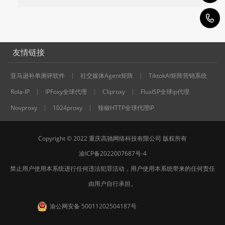
+
友情链接
亚马逊补单测评软件
社交媒体Agent矩阵
TiktokAI矩阵营销系统
Rola-IP
IPFoxy全球代理
Cliproxy
FluxISP全球ip代理
Novproxy
1024proxy
辣椒HTTP全球代理IP
Copyright © 2022 重庆高驰网络科技有限公司 版权所有
渝ICP备2022007687号-4
禁止用户使用本系统进行任何违法犯罪活动，用户使用本系统带来的任何责任
由用户自行承担。
渝公网安备 50011202504187号